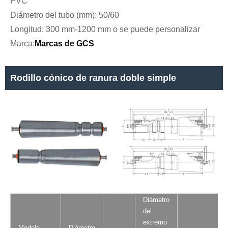
PVC
Diámetro del tubo (mm): 50/60
Longitud: 300 mm-1200 mm o se puede personalizar
Marca:
Marcas de GCS
Rodillo cónico de ranura doble simple
Diámetro
del
extremo
Modelo
Diámetro