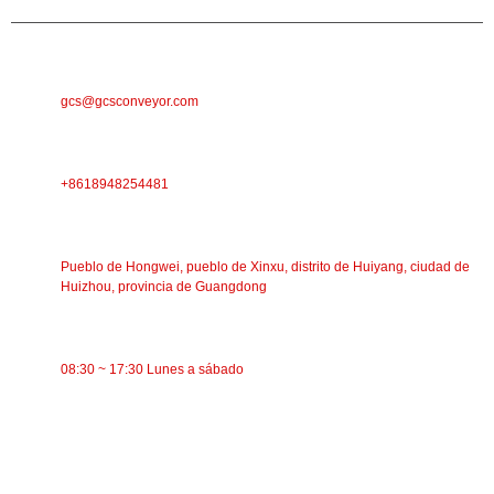
CORREO ELECTRÓNICO
gcs@gcsconveyor.com
TELÉFONO
+8618948254481
DIRECCIÓN
Pueblo de Hongwei, pueblo de Xinxu, distrito de Huiyang, ciudad de
Huizhou, provincia de Guangdong
TIEMPO DE TRABAJO
08:30 ~ 17:30 Lunes a sábado
CATEGORÍAS
Transportador de banda
Transportador de rodillos