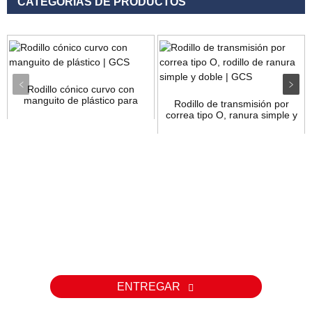
CATEGORÍAS DE PRODUCTOS
Rodillo cónico curvo con
manguito de plástico para
Rodillo de transmisión por
torneado...
correa tipo O, ranura simple y
doble...
Consulta
Para consultas sobre nuestros productos o listas de precios,
déjenos su correo electrónico y nos comunicaremos con usted
dentro de las 24 horas.
ENTREGAR