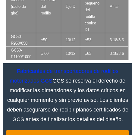
pequeño
(radio de
del
Eje D
Afilar
del
giro)
rodillo
rodillo
cónico
D1
GC50-
φ50
10/12
φ53
3.18/3.6
R950/850
GC50-
φ 60
10/12
φ63
3.18/3.6
R1100/1000
Fabricantes de transportadores de rodillos
motorizados GCS
GCS se reserva el derecho de
modificar las dimensiones y los datos críticos en
cualquier momento y sin previo aviso. Los clientes
deben asegurarse de recibir planos certificados de
GCS antes de finalizar los detalles del diseño.