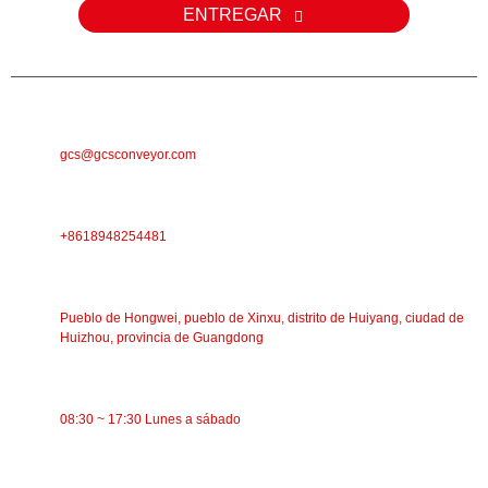
ENTREGAR
CORREO ELECTRÓNICO
gcs@gcsconveyor.com
TELÉFONO
+8618948254481
DIRECCIÓN
Pueblo de Hongwei, pueblo de Xinxu, distrito de Huiyang, ciudad de
Huizhou, provincia de Guangdong
TIEMPO DE TRABAJO
08:30 ~ 17:30 Lunes a sábado
CATEGORÍAS