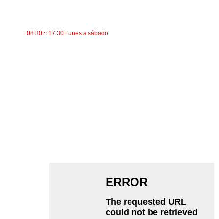
TIEMPO DE TRABAJO
08:30 ~ 17:30 Lunes a sábado
CATEGORÍAS
Transportador de banda
Transportador de rodillos
Rodillo de aluminio
polea tensora del transportador
Rodillo de guirnalda
Rodillo de impacto
Rodillo de polietileno
Rodillo de peine
Rodillo portador plano
V Rodillo de retorno
Soporte de rodillo transportador