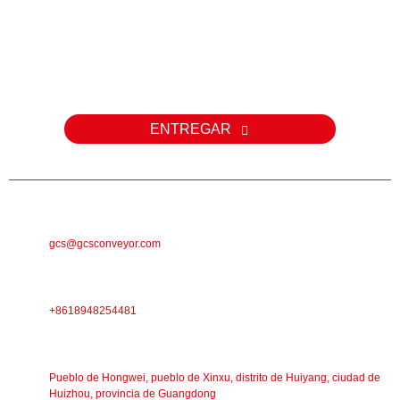
Consulta
Para consultas sobre nuestros productos o listas de precios,
déjenos su correo electrónico y nos comunicaremos con usted
dentro de las 24 horas.
ENTREGAR
CORREO ELECTRÓNICO
gcs@gcsconveyor.com
TELÉFONO
+8618948254481
DIRECCIÓN
Pueblo de Hongwei, pueblo de Xinxu, distrito de Huiyang, ciudad de
Huizhou, provincia de Guangdong