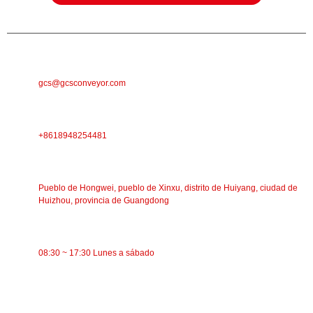
CORREO ELECTRÓNICO
gcs@gcsconveyor.com
TELÉFONO
+8618948254481
DIRECCIÓN
Pueblo de Hongwei, pueblo de Xinxu, distrito de Huiyang, ciudad de
Huizhou, provincia de Guangdong
TIEMPO DE TRABAJO
08:30 ~ 17:30 Lunes a sábado
CATEGORÍAS
Transportador de banda