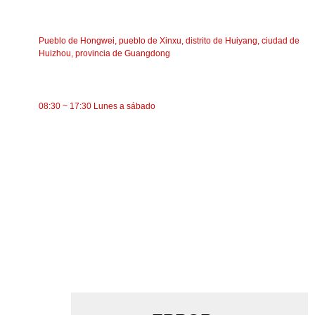
DIRECCIÓN
Pueblo de Hongwei, pueblo de Xinxu, distrito de Huiyang, ciudad de
Huizhou, provincia de Guangdong
TIEMPO DE TRABAJO
08:30 ~ 17:30 Lunes a sábado
CATEGORÍAS
Transportador de banda
Transportador de rodillos
Rodillo de aluminio
polea tensora del transportador
Rodillo de guirnalda
Rodillo de impacto
Rodillo de polietileno
Rodillo de peine