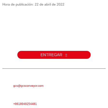
Hora de publicación: 22 de abril de 2022
Consulta
Para consultas sobre nuestros productos o listas de precios,
déjenos su correo electrónico y nos comunicaremos con usted
dentro de las 24 horas.
ENTREGAR
CORREO ELECTRÓNICO
gcs@gcsconveyor.com
TELÉFONO
+8618948254481