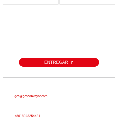
(2...
Consulta
Para consultas sobre nuestros productos o listas de precios,
déjenos su correo electrónico y nos comunicaremos con usted
dentro de las 24 horas.
ENTREGAR
CORREO ELECTRÓNICO
gcs@gcsconveyor.com
TELÉFONO
+8618948254481