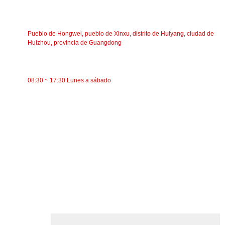
DIRECCIÓN
Pueblo de Hongwei, pueblo de Xinxu, distrito de Huiyang, ciudad de
Huizhou, provincia de Guangdong
TIEMPO DE TRABAJO
08:30 ~ 17:30 Lunes a sábado
CATEGORÍAS
Transportador de banda
Transportador de rodillos
Rodillo de aluminio
polea tensora del transportador
Rodillo de guirnalda
Rodillo de impacto
Rodillo de polietileno
Rodillo de peine